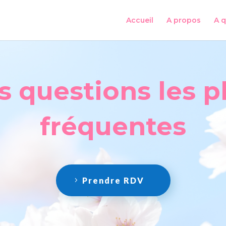
Accueil
A propos
A q
s questions les p
fréquentes
Prendre RDV